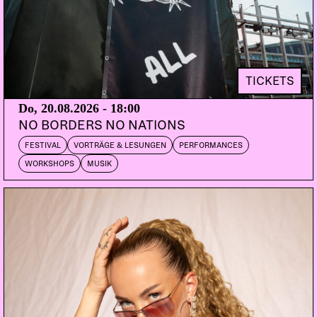
solidarisiert, weiterleben, der Beweis erbracht
werden, dass schnelle, laute und harte Musik,
welche Nazi-Gedankengut vermittelt, eine
Randerscheinung in der Musikszene darstellt.
TICKETS
Hardcore und Punk, wie wir ihn leben und
Do, 20.08.2026 - 18:00
verstehen, ist ein Ausdruck der Wut der
NO BORDERS NO NATIONS
Unterdrückten, eine gemeinsame Sprache der
FESTIVAL
VORTRÄGE & LESUNGEN
PERFORMANCES
Ausgegrenzten, ein Aufruf zum Widerstand, nie
WORKSHOPS
MUSIK
eine Aufforderung, Leben zu vernichten. Dass die
Qualität der Inhalte, die mit der Musik vermittelt
werden, in Wechselwirkung mit derjenigen der sie
transportierenden Musik steht, dass dem Nazi-Punk
die Marschmusik zugrundeliegt, intelligente Texte
dagegen auch von musikalisch verfeinert zu Werke
gehenden Menschen begleitet werden, lässt sich
unschwer erkennen.