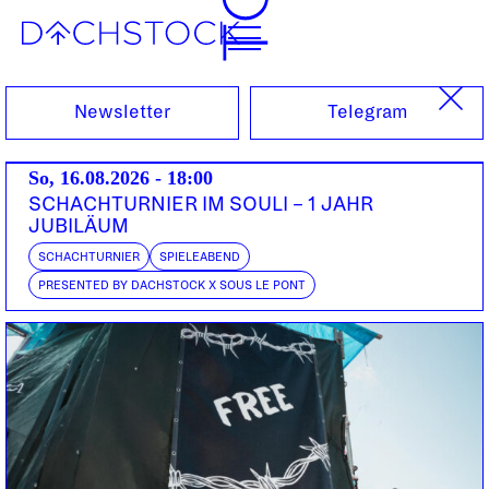
Fr, 09.05.2014
Newsletter
Telegram
So, 16.08.2026 - 18:00
SCHACHTURNIER IM SOULI – 1 JAHR
JUBILÄUM
SCHACHTURNIER
SPIELEABEND
PRESENTED BY DACHSTOCK X SOUS LE PONT