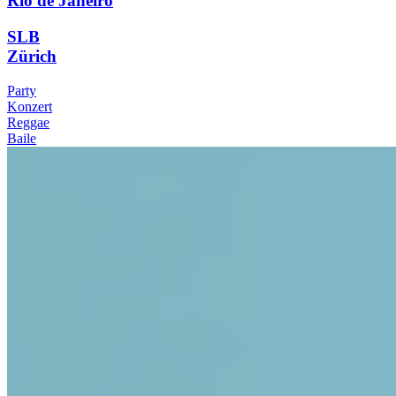
Rio de Janeiro
SLB
Zürich
Party
Konzert
Reggae
Baile