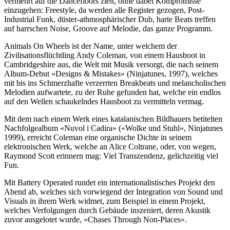
vermehrt auf die Dancefloors zielt, ohne dabei Kompromisse
einzugehen: Freestyle, da werden alle Register gezogen, Post-
Industrial Funk, düster-athmosphärischer Dub, harte Beats treffen
auf harrschen Noise, Groove auf Melodie, das ganze Programm.
Animals On Wheels ist der Name, unter welchem der
Zivilisationsflüchtling Andy Coleman, von einem Hausboot in
Cambridgeshire aus, die Welt mit Musik versorgt, die nach seinem
Album-Debut «Designs & Mistakes» (Ninjatunes, 1997), welches
mit bis ins Schmerzhafte verzerrten Breakbeats und melancholischen
Melodien aufwartete, zu der Ruhe gefunden hat, welche ein endlos
auf den Wellen schaukelndes Hausboot zu vermitteln vermag.
Mit dem nach einem Werk eines katalanischen Bildhauers betitelten
Nachfolgealbum «Nuvol i Cadira» («Wolke und Stuhl», Ninjatunes
1999), erreicht Coleman eine organische Dichte in seinem
elektronischen Werk, welche an Alice Coltrane, oder, von wegen,
Raymond Scott erinnern mag: Viel Transzendenz, gelichzeitig viel
Fun.
Mit Battery Operated rundet ein internationalistisches Projekt den
Abend ab, welches sich vorwiegend der Integration von Sound und
Visuals in ihrem Werk widmet, zum Beispiel in einem Projekt,
welches Verfolgungen durch Gebäude inszeniert, deren Akustik
zuvor ausgelotet wurde, «Chases Through Non-Places».