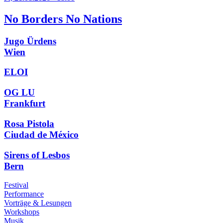
No Borders No Nations
Jugo Ürdens
Wien
ELOI
OG LU
Frankfurt
Rosa Pistola
Ciudad de México
Sirens of Lesbos
Bern
Festival
Performance
Vorträge & Lesungen
Workshops
Musik