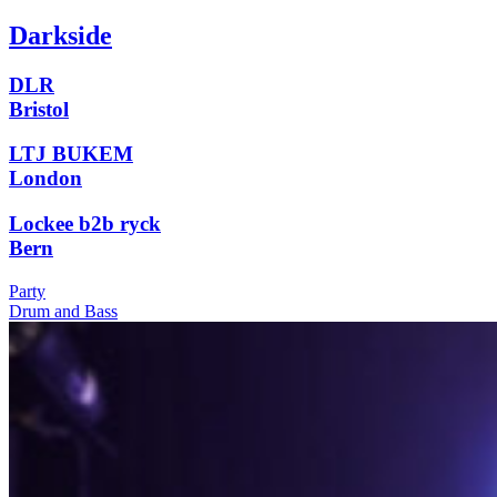
Darkside
DLR
Bristol
LTJ BUKEM
London
Lockee b2b ryck
Bern
Party
Drum and Bass