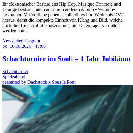
Ihr elektronischer Bastard aus Hip Hop, Musique Concrete und
Lounge lässt sich auch auf ihrem anderen Album «Vecuum»
bestaunen. Mit Vorliebe geben sie allerdings ihre Werke als DVD
heraus, damit die kompakte Einheit von Klang und Bild, welche
auch ihre Live-Auftritte auszeichnet, auf Datenträger vermittelt
werden kann.
Newsletter
Telegram
So, 16.08.2026 - 18:00
Schachturnier im Souli – 1 Jahr Jubiläum
Schachturnier
Spieleabend
presented by Dachstock x Sous le Pont