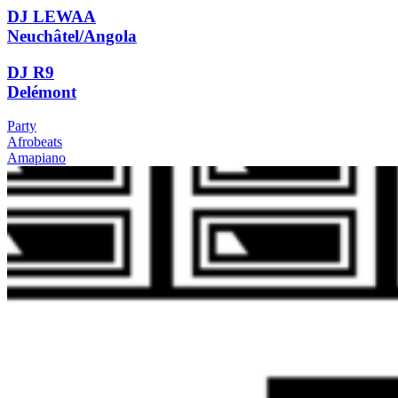
DJ LEWAA
Neuchâtel/Angola
DJ R9
Delémont
Party
Afrobeats
Amapiano