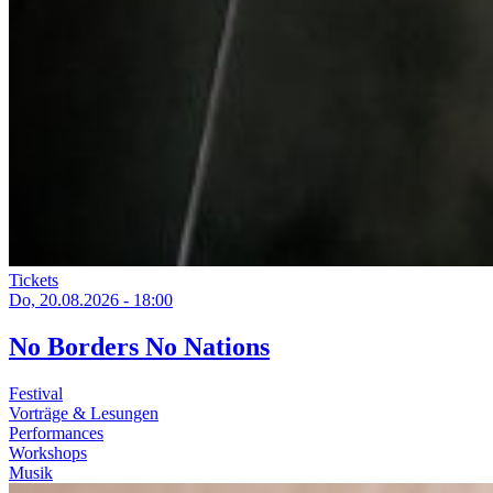
Tickets
Do, 20.08.2026 - 18:00
No Borders No Nations
Festival
Vorträge & Lesungen
Performances
Workshops
Musik