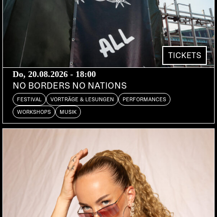
Meister Kostrow, Gunther Adler und Mikron 64, ist
irgendwann zu klein geworden, und es wurde
höchste Zeit, ein neues Label aus dem Hut zu
zaubern:
TICKETS
Es entstand International Nneon Entertainment,
Do, 20.08.2026 - 18:00
welches, neben A*Class mit «Ain’t No Future But
NO BORDERS NO NATIONS
Our Future» und Intertecsupabrainbeatzroomboyz
FESTIVAL
VORTRÄGE & LESUNGEN
PERFORMANCES
mit «69 Luftgitarren», Titel, die einfach
WORKSHOPS
MUSIK
ausgeschrieben sein wollen, mit Augsburger
Tafelconfect und ihrem Debut «Fusion In The
Slaughterhaus» in Erscheinung getreten ist.
Deutet einiges darauf hin, dass es sich hier um
Leute mit einem gewissen Humor handelt, muss
aber betont werden, dass es sich bei ihrem Produkt
um elektronische Musik weitgehend ohne