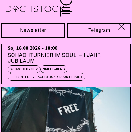
Fr, 13.02.2009
Newsletter
Telegram
So, 16.08.2026 - 18:00
SCHACHTURNIER IM SOULI – 1 JAHR
JUBILÄUM
SCHACHTURNIER
SPIELEABEND
PRESENTED BY DACHSTOCK X SOUS LE PONT
THE MONSTERS
CH | VOODOO RHYTHM
ALLSCHWIL POSSE
CH | longplay
CH | Voodoo Rhythm
THE SENILES