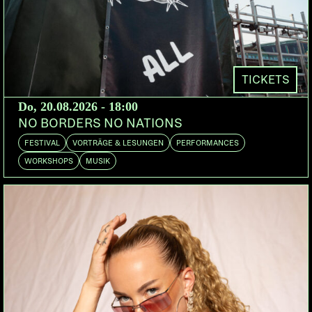
der verschiedene Stile wie Reggae, Ragga,
Drum’n’Bass, UK Garage etc. mit Hip Hop vermischt
werden.
Neben den Gallionsfiguren Roots Manuva und
TICKETS
Rodney P kann wohl Skitz, der mit Rodney P
Do, 20.08.2026 - 18:00
gemeinsam seit 2002 die Hip Hop-Sendung des
NO BORDERS NO NATIONS
digitalen Senders der BBC «1Xtra» hostet, als der
FESTIVAL
VORTRÄGE & LESUNGEN
PERFORMANCES
Arbeiter im Hintergrund der Szene bezeichnet
WORKSHOPS
MUSIK
werden.
Seit seinem ersten Album «Countryman» (2001), für
welches er 25 DJs und MCs ins Studio holte,
beweisend, wieviele frischen Talente im Land
existieren, werden seine Skillz für die Produktion
und für Remixes von einer illustren Gemeinde
Englands beansprucht.