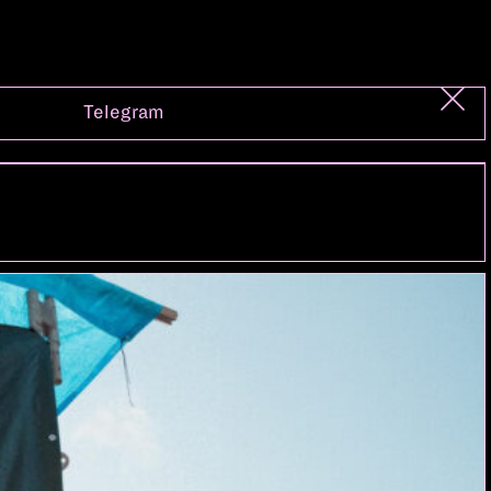
Telegram
dazu, dass ernsthafter daran gearbeit wurde:
ngelassen. Die mitreissende Mixtur aus Ska, Ragga,
acht Leute einbrachten. Eine weitere Zutat sind die
endmusik, gemeint «gute Laune»-Musik benutzend,
wie Auftritte als Vorband der SKATALITES oder am
ass genug, mit PEEPING TOM das neue Projekt von
OOK AND THE GUAY treffen zu lassen.