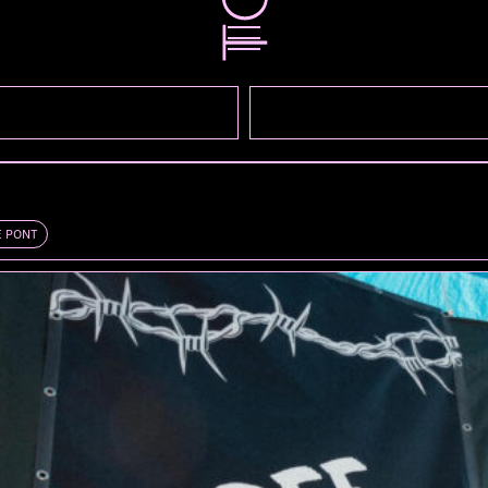
E PONT
rabend-Projekt einiger Kumpels, führten erste Konzerte 
t gut, ihr solltet daran arbeiten», wurden so nicht stehe
 legt, entstand aus den verschiedenen Vorlieben, die die 
in welchen die Kumpels als Transportmittel die Feierab
 Veröffentlichung ’94 wurde in der Tat viel gearbeitet, 
llem in Frankreich, Italien und Spanien bewiesen haben.
oulouse ist näher bei Barcelona als bei Paris»), ist Anl
gespannt sein können, hier als «Berne-Special» auf SP