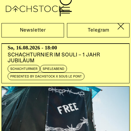
Do, 09.10.2003
Newsletter
Telegram
TANNO KEN’ICHI / NUMBERING MACHINE
(JAP)
So, 16.08.2026 - 18:00
SCHACHTURNIER IM SOULI – 1 JAHR
DOORS:
22:30
JUBILÄUM
SCHACHTURNIER
SPIELEABEND
PRESENTED BY DACHSTOCK X SOUS LE PONT