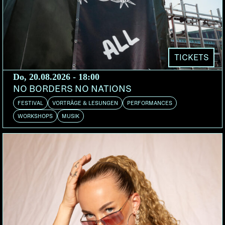
Ursprünge der Bluesmusik in Mississippi und
Tennessee mit dem musikalischen Virus, der ihn
eine Gitarre zur Hand nehmen und Songs schreiben
liess, in welchen durch alle musikalischen
Einflüsse, durch den ganzen Lärm hindurch immer
TICKETS
die treibende Kraft des 4/4-Taktes zum Tragen
Do, 20.08.2026 - 18:00
kommt, mit dem das Herz zum Himmel schreit wenn
NO BORDERS NO NATIONS
Freude und Leid es bewegen.
FESTIVAL
VORTRÄGE & LESUNGEN
PERFORMANCES
WORKSHOPS
MUSIK
Nach einer legendären Zuckerrohr-Plantage in
seiner Wahlheimat Memphis benannt, hat seine
Band Panther Burns schon unzählige Line-Up-
Wechsel hinter sich, und da er zur Zeit in Paris
weilt, unternimmt er eine kleine Tour durch Europa
mit französischen Musikern. Wer immer seine
Mitstreiter sind, schreiend und flüsternd wird er im
Verbund mit ihnen Herzen und Beine bewegen.