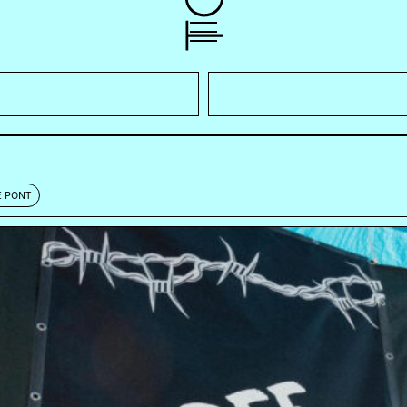
E PONT
dflesh) und Kevin Martin (God) nun ihr gemeinsames Pro
usik geschaffen haben, durch verschiedene Gefilde getrag
evor sie mit ihrem letzten Album «The Brotherhood of t
 Das ist brutal und lärmig, umfasst Rhymes von Leuten 
nimal reflektiert: «Straight in yer face!» – Diesen Mai 
s Projektes, die Band verlassen hatte. So sehr dies zu be