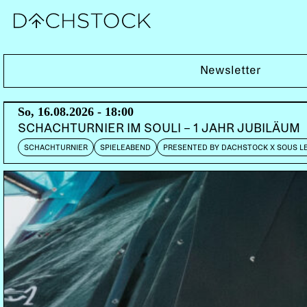
Do, 24.10.2002
Newsletter
TECHNO ANIMAL (UK)
So, 16.08.2026 - 18:00
DOORS:
22:30
SCHACHTURNIER IM SOULI – 1 JAHR JUBILÄUM
SCHACHTURNIER
SPIELEABEND
PRESENTED BY DACHSTOCK X SOUS L
Seit über einem Jahrzehnt haben Justin Broadrick (Go
Instrumentalisten als Freibeuter der elektronischen M
gemeinsam die düstersten Ecken des Dub auslotend, b
zur Demontage des Hip Hop-Genres vorgedrungen sind:
und Ruberoom ebenso, wie es die Ästhetik von Techno A
Jahr schon Julian C. Green, der langjährige Bassist de
des Techno Animal-Outputs.