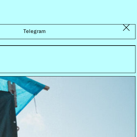
Telegram
jekt Techno Animal, welches die beiden
en, vom Industrial in den Ambient, als Ice auch
he Bomb» (Matador) zur Zusammenarbeit mit Rappern,
wie El-P (Company Flow), Dälek, Anti-Pop Consortium
wurde Godflesh definitiv aufgelöst, nachdem letztes
dauern ist, vielleicht erhöht sich dadurch die Frequenz