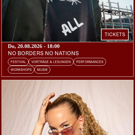
THE BRAVE BLACK SEA
US | V2 for Europe
NL
¡PENDEJO!
CH
THEE IRMA AND LOUISE
TICKETS
DOORS:
21:00
ABENDKASSE:
27.-
Do, 20.08.2026 - 18:00
NO BORDERS NO NATIONS
FESTIVAL
VORTRÄGE & LESUNGEN
PERFORMANCES
Brave Black Sea rekrutieren sich aus ehemaligen
WORKSHOPS
MUSIK
Mitgliedern von QUEENS OF THE STONE
AGE, KYUSS und SLO BURN. Demnach ist diesen
Gentlemen kompromissloser Rock’n’Roll ganz
sicher nicht fremd. In den späten 90ern haben
Sänger Damon Garrison, Gitarrist Chris Hale und
Drummer Alfredo Hernández zusammen bei John
Garcias Kyuss-Nachfolger Slo Burn gespielt.
Alfredo war zuvor schon auf dem letzten Kyuss-