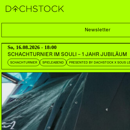
So, 14.10.2007
Newsletter
So, 16.08.2026 - 18:00
SCHACHTURNIER IM SOULI – 1 JAHR JUBILÄUM
SCHACHTURNIER
SPIELEABEND
PRESENTED BY DACHSTOCK X SOUS L