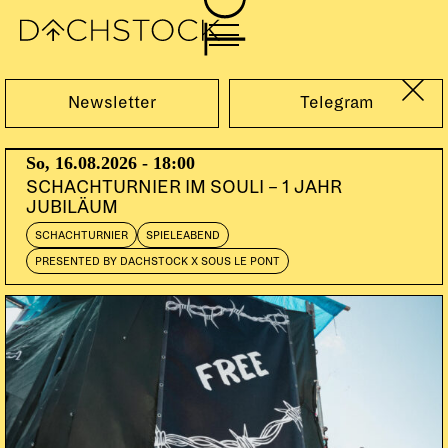
Sa, 28.05.2011
Newsletter
Telegram
So, 16.08.2026 - 18:00
SCHACHTURNIER IM SOULI – 1 JAHR
JUBILÄUM
SCHACHTURNIER
SPIELEABEND
PRESENTED BY DACHSTOCK X SOUS LE PONT
WILD WILD EAST
SHANTEL
DE