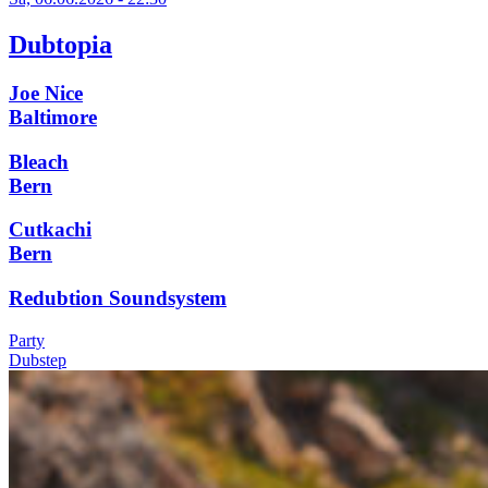
Dubtopia
Joe Nice
Baltimore
Bleach
Bern
Cutkachi
Bern
Redubtion Soundsystem
Party
Dubstep