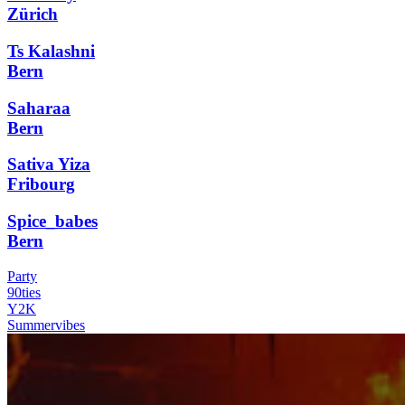
Zürich
Ts Kalashni
Bern
Saharaa
Bern
Sativa Yiza
Fribourg
Spice_babes
Bern
Party
90ties
Y2K
Summervibes