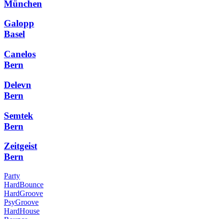
München
Galopp
Basel
Canelos
Bern
Delevn
Bern
Semtek
Bern
Zeitgeist
Bern
Party
HardBounce
HardGroove
PsyGroove
HardHouse