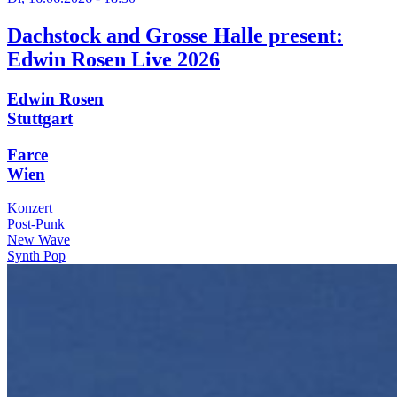
Dachstock and Grosse Halle present:
Edwin Rosen Live 2026
Edwin Rosen
Stuttgart
Farce
Wien
Konzert
Post-Punk
New Wave
Synth Pop