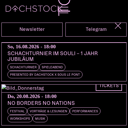
Fr, 12.12.2025
Newsletter
Telegram
So, 16.08.2026 - 18:00
SCHACHTURNIER IM SOULI – 1 JAHR
JUBILÄUM
SCHACHTURNIER
SPIELEABEND
PRESENTED BY DACHSTOCK X SOUS LE PONT
TICKETS
Do, 20.08.2026 - 18:00
NO BORDERS NO NATIONS
FESTIVAL
VORTRÄGE & LESUNGEN
PERFORMANCES
KONZERT
REGGAETON
DEMBOW
GLOBAL PERREO
WORKSHOPS
MUSIK
MS NINA
Madrid