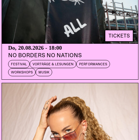
Neue Elektronische Sounds aus Bern.
mit: Sub.FM (DUB, Bassmusic), Dubtopia
(Soundsystem, DUB), Bonvivants (House, Techno),
Festmacher (Techno, House), Luana.Rec (Ambient,
Chill-out, Downbeat, Electronica), HOT JAM
TICKETS
(Boogie, Techno, House), und anderen.
Do, 20.08.2026 - 18:00
NO BORDERS NO NATIONS
Live: Seismographic Sounds – Visionen einer
FESTIVAL
VORTRÄGE & LESUNGEN
PERFORMANCES
neuen Welt (Johannesburg, London, Mexiko City /
WORKSHOPS
MUSIK
im Rössli
Live: Okzharp feat. Manthe Ribane (Hyperdub,
Südafrika/UK)
Minimalistische Elektronika, Texte in der lokalen
Sprache Tshwana und Bilder aus Johannesburg:
Das offerieren die drei Südafrikaner – der
Produzent Okzharp aka LV, die Sängerin und
Tänzerin Manthe Ribane und der Fotograf und