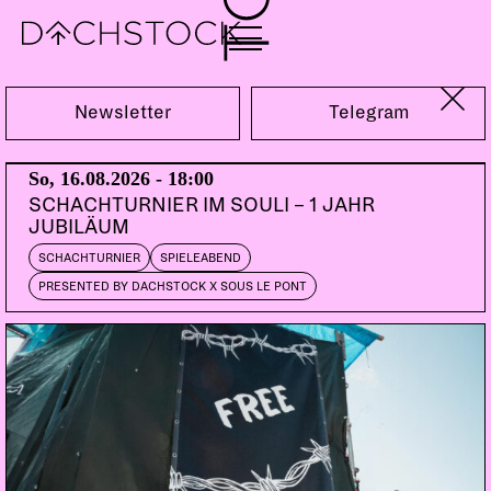
Do, 14.01.2016
Newsletter
Telegram
NORIENT MUSIKFILM
So, 16.08.2026 - 18:00
FESTIVAL
SCHACHTURNIER IM SOULI – 1 JAHR
JUBILÄUM
DOORS:
ABENDKASSE:
ABENDKASSE
SCHACHTURNIER
SPIELEABEND
19:00
15.-
SOLI:
20.-
PRESENTED BY DACHSTOCK X SOUS LE PONT
LIVE 1: Seismographic Sounds – Visionen einer
neuen Welt (Johannesburg, London, Mexiko City +
Underground-Microscope-Bazar-Bern I)
Underground-Microscope-Bazar-Bern I / im
Dachstock