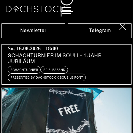
Sa, 14.02.2015
Newsletter
Telegram
So, 16.08.2026 - 18:00
SCHACHTURNIER IM SOULI – 1 JAHR
JUBILÄUM
SCHACHTURNIER
SPIELEABEND
PRESENTED BY DACHSTOCK X SOUS LE PONT
C'EST BERNE
HOT JAM LIVE
CH | Hot Jam
HEIKO INTL.
Bern | Studio Mondial, Kapitel Bollwerk