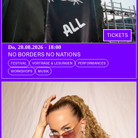
MILLY MILLENIUM & DJ
3210
Bern
DISCO SHORLEY
Bern
SPICE_BABES
Bern
TICKETS
DOORS:
23:00
VORVERKAUF:
PETZI.CH
Do, 20.08.2026 - 18:00
NO BORDERS NO NATIONS
Sich einmal lang und quer durch die Neonneunziger
FESTIVAL
VORTRÄGE & LESUNGEN
PERFORMANCES
peitschen lassen von Gesichtern, die uns ganz
WORKSHOPS
MUSIK
schön bekannt vorkommen. Etwa aus einem
Stockwerk unterhalb des Dachstocks, oder aus dem
Durchgang, dem Vorplatz? The Babes auf jeden
Fall! Überdrehen im Plastikpalast zu Britney und La
Bouche. Mitgrölen ist die logische Konsequenz,
1312 die Kirsche, Wanna be ist nur der Anfang,
Wanna be? Wanna come? Wanna stay!