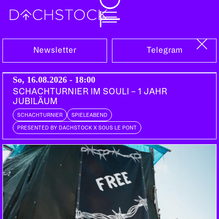
Sa, 14.02.2026
Newsletter
Telegram
So, 16.08.2026 - 18:00
SCHACHTURNIER IM SOULI – 1 JAHR
JUBILÄUM
SCHACHTURNIER
SPIELEABEND
PRESENTED BY DACHSTOCK X SOUS LE PONT
PARTY
90TIES
00ER
LOVESONGS
WANNA BE VOL. 6: AS LONG AS YOU LOVE ME