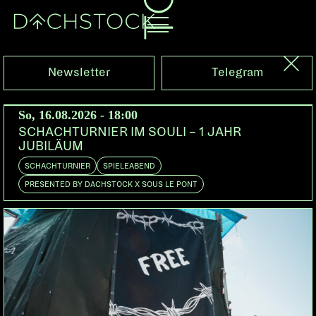
Mo, 16.01.2017
Newsletter
Telegram
ÖFFENTLICHE DISKUSSION
So, 16.08.2026 - 18:00
ZU DEMOKRATISCHER
SCHACHTURNIER IM SOULI – 1 JAHR
STADTANEIGNUNG
JUBILÄUM
SCHACHTURNIER
SPIELEABEND
DOORS:
19:30
PRESENTED BY DACHSTOCK X SOUS LE PONT
• Mit Aktionsformen wie Reclaim the Streets
werden festgeschriebene Nutzungsvorschriften
von öffentlichem Raum temporär ausser Kraft
gesetzt.
• Das Konzept Urban Citizenship hat zum Ziel,