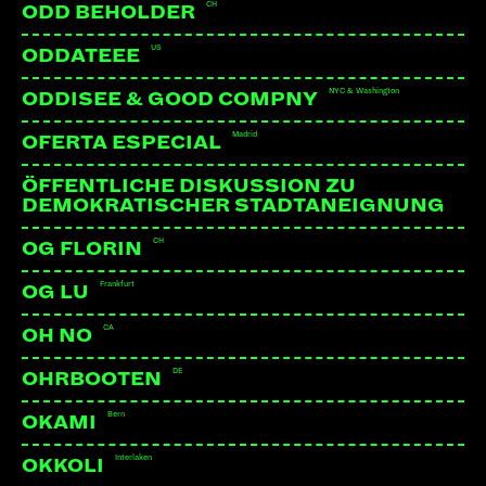
CH
ODD BEHOLDER
US
ODDATEEE
LINKS:
NYC & Washington
ODDISEE & GOOD COMPNY
Webseite
Madrid
OFERTA ESPECIAL
ÖFFENTLICHE DISKUSSION ZU
DEMOKRATISCHER STADTANEIGNUNG
CH
OG FLORIN
Frankfurt
OG LU
CA
OH NO
DE
OHRBOOTEN
Bern
OKAMI
Interlaken
OKKOLI