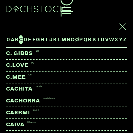
ARTISTS
0
A
B
C
D
E
F
G
H
I
J
K
L
M
N
O
Ø
P
Q
R
S
T
U
V
W
X
Y
Z
CH
C. GIBBS
US
C.LOVE
CH
C.MEE
Zürich
CACHITA
Guadalajara
CACHORRA
Zürich
CAERMI
München
CAIVA