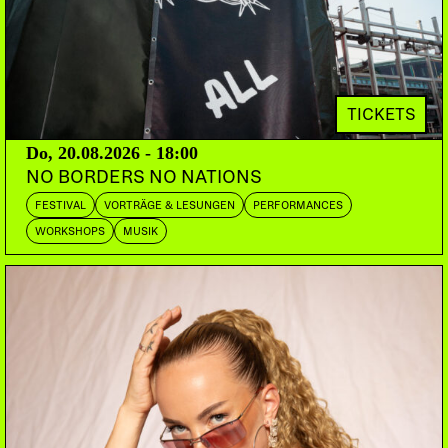
seiner 16. Version auf den Drummer Fabian Kuratli
treffen.
Mit Spannung darf auch der Auftritt der Al Maslakh
Big Band erwartet werden, welche schon mit ihrer
TICKETS
ungewöhnlichen Instrumentierung die Grenzen
Do, 20.08.2026 - 18:00
unserer Hörgewohnheiten zu sprengen verspricht.
NO BORDERS NO NATIONS
Ein fulminanter Abschluss des dreitägigen
FESTIVAL
VORTRÄGE & LESUNGEN
PERFORMANCES
Festivals ist angesagt, mit Markus Eichenberger
WORKSHOPS
MUSIK
(cl), Mazen Kerbaj (tp), Christine Sehnaoui (as),
Sharif Sehnaoui (guit.), Raed Yassin (b), Christian
Weber (b), Paed Conca (b, cl), Michael Zerang (dr),
Fabian Kuratli (dr).