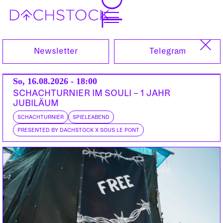
Sa, 21.12.2013
Newsletter
Telegram
So, 16.08.2026 - 18:00
SCHACHTURNIER IM SOULI – 1 JAHR
JUBILÄUM
SCHACHTURNIER
SPIELEABEND
PRESENTED BY DACHSTOCK X SOUS LE PONT