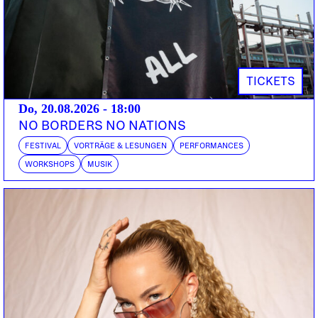
Bern | UTM, United Tribes Berne, Drum FM
DEEJAY MF
DOORS:
22:00
Seit Facs 2002 mit B-Key ein Drum’n’Bass-Gewitter
TICKETS
im Dachstock entlud, damals noch präsentiert von
Do, 20.08.2026 - 18:00
G3, wurde nicht nur das Veranstaltungslabel zu
NO BORDERS NO NATIONS
Dachstock Darkside gewandelt:
FESTIVAL
VORTRÄGE & LESUNGEN
PERFORMANCES
WORKSHOPS
MUSIK
Eine ganze Reihe neuer Werke hat Facs nicht nur
auf seinem Biotic-Label herausgebracht, mit B-Key
auf den von beiden geführten XXX-Recordings, um
Zusammenarbeiten mit Dylan, Scythe und VCA
erweitert, wird Facs mit frischen Tunes aufwarten,
mit Co-Veranstalter VCA und weiteren Local Heroes
diese Drum’n’Bass-Nacht zu bestreiten, dem Namen
«Darkside» alle Ehre erweisend