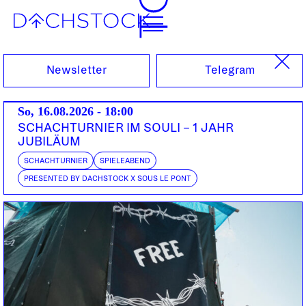
Sa, 24.03.2007
Newsletter
Telegram
So, 16.08.2026 - 18:00
SCHACHTURNIER IM SOULI – 1 JAHR
JUBILÄUM
SCHACHTURNIER
SPIELEABEND
PRESENTED BY DACHSTOCK X SOUS LE PONT
DARKSIDE
FACS
UK | Biotic
CH | Biotic Rec
VCA