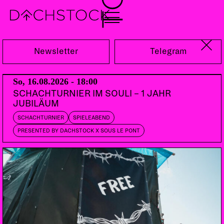
Do, 14.09.2023
Newsletter
Telegram
So, 16.08.2026 - 18:00
SCHACHTURNIER IM SOULI – 1 JAHR
JUBILÄUM
SCHACHTURNIER
SPIELEABEND
PRESENTED BY DACHSTOCK X SOUS LE PONT