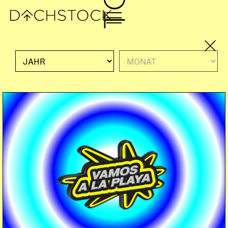
Fr, 15.05.2026
PARTY
TECHNO
PLAYFUL
CLUB
FACE2FACE
FUN
HARD-BOUNCE