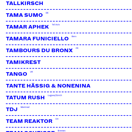
TALLKIRSCH
DE
TAMA SUMO
Tel Aviv
TAMAR APHEK
Bern
TAMARA FUNICIELLO
FR
TAMBOURS DU BRONX
TAMIKREST
UK
TANGO
TANTE HÄSSIG & NONENINA
Lugano/Zürich
TATUM RUSH
Montreal
TDJ
CH
TEAM REAKTOR
Bremen