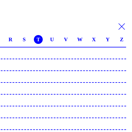
R
S
T
U
V
W
X
Y
Z