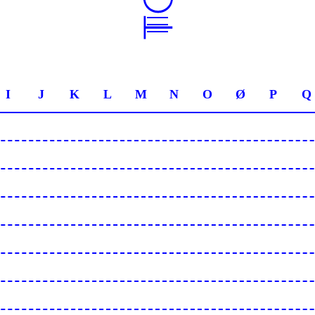
I
J
K
L
M
N
O
Ø
P
Q