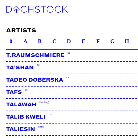
ARTISTS
0
A
B
C
D
E
F
G
H
DE
T.RAUMSCHMIERE
CH
TA’SHAN
CH
TADEO DOBERSKA
CH
TAFS
Hamburg
TALAWAH
US
TALIB KWELI
Basel
TALIESIN