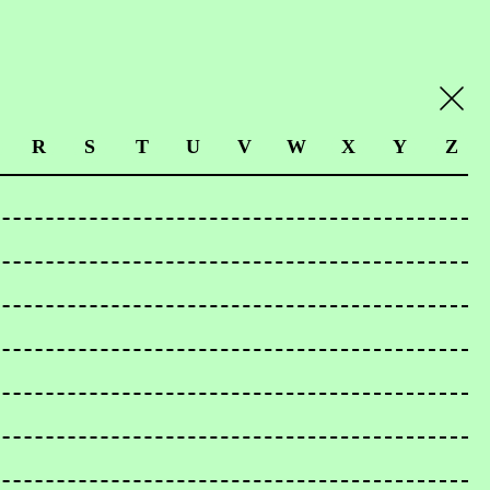
R
S
T
U
V
W
X
Y
Z