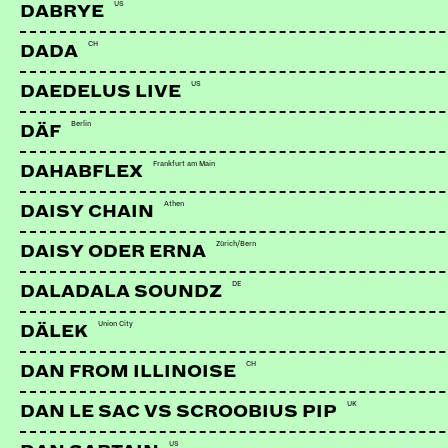
US
DABRYE
CH
DADA
US
DAEDELUS LIVE
Berlin
DÄF
Frankfurt am Main
DAHABFLEX
Athen
DAISY CHAIN
Zürich/Bern
DAISY ODER ERNA
DE
DALADALA SOUNDZ
Union City
DÄLEK
CH
DAN FROM ILLINOISE
UK
DAN LE SAC VS SCROOBIUS PIP
US