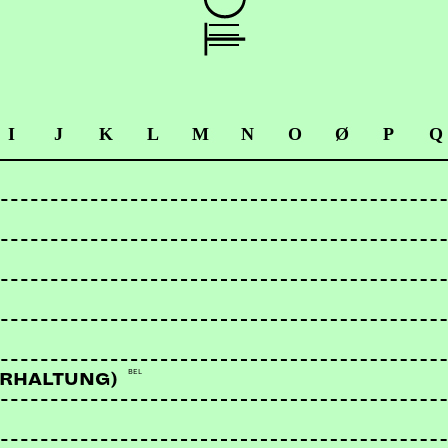
I
J
K
L
M
N
O
Ø
P
Q
BEL
ERHALTUNG)