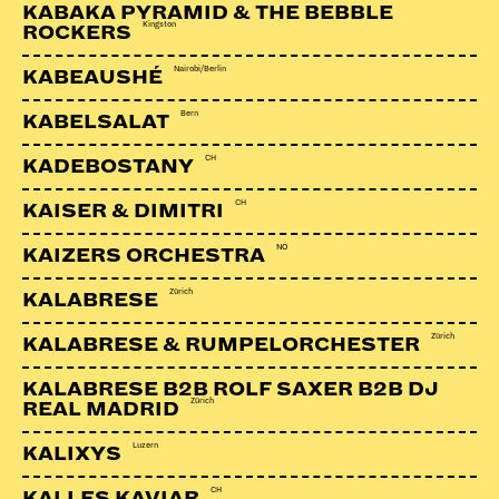
Facebook
KABAKA PYRAMID & THE BEBBLE
Kingston
ROCKERS
Webseite
Nairobi/Berlin
KABEAUSHÉ
Bern
KABELSALAT
CH
KADEBOSTANY
CH
KAISER & DIMITRI
NO
KAIZERS ORCHESTRA
Zürich
KALABRESE
Zürich
KALABRESE & RUMPELORCHESTER
KALABRESE B2B ROLF SAXER B2B DJ
Zürich
REAL MADRID
Luzern
KALIXYS
CH