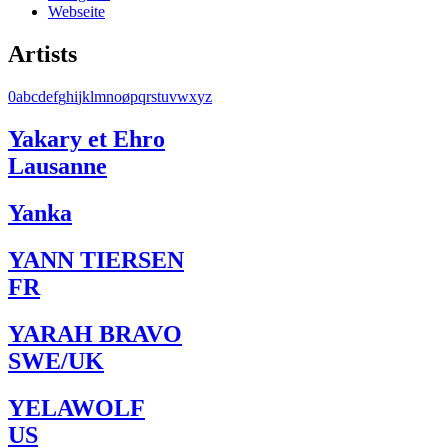
Webseite
Artists
0
a
b
c
d
e
f
g
h
i
j
k
l
m
n
o
ø
p
q
r
s
t
u
v
w
x
y
z
Yakary et Ehro
Lausanne
Yanka
YANN TIERSEN
FR
YARAH BRAVO
SWE/UK
YELAWOLF
US