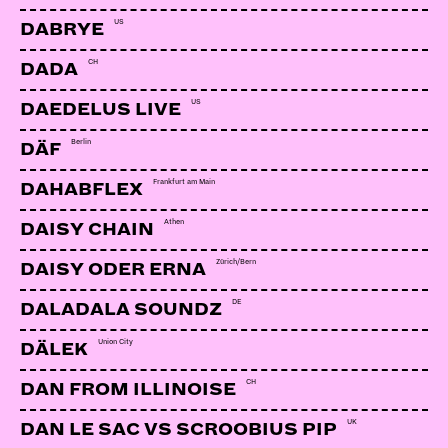
US
DABRYE
CH
DADA
US
DAEDELUS LIVE
Berlin
DÄF
Frankfurt am Main
DAHABFLEX
Athen
DAISY CHAIN
Zürich/Bern
DAISY ODER ERNA
DE
DALADALA SOUNDZ
Union City
DÄLEK
CH
DAN FROM ILLINOISE
UK
DAN LE SAC VS SCROOBIUS PIP