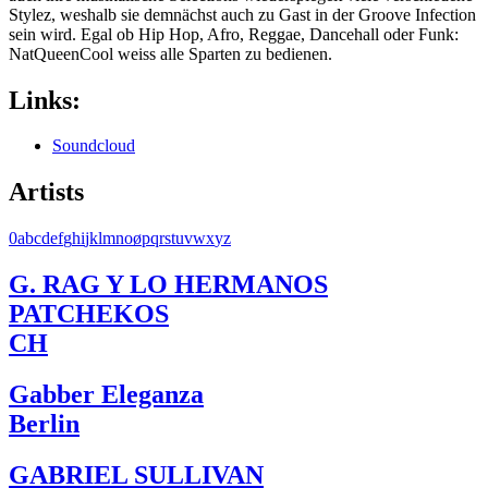
Stylez, weshalb sie demnächst auch zu Gast in der Groove Infection
sein wird. Egal ob Hip Hop, Afro, Reggae, Dancehall oder Funk:
NatQueenCool weiss alle Sparten zu bedienen.
Links:
Soundcloud
Artists
0
a
b
c
d
e
f
g
h
i
j
k
l
m
n
o
ø
p
q
r
s
t
u
v
w
x
y
z
G. RAG Y LO HERMANOS
PATCHEKOS
CH
Gabber Eleganza
Berlin
GABRIEL SULLIVAN