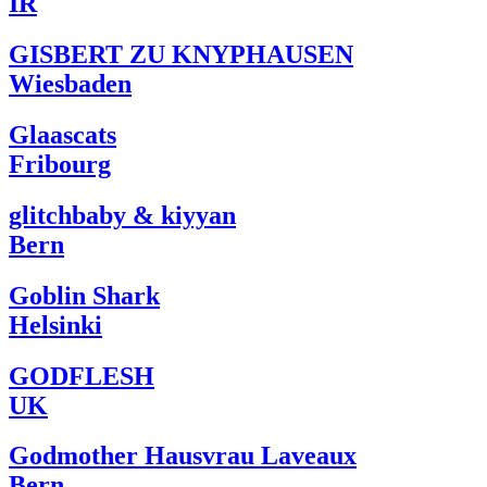
IR
GISBERT ZU KNYPHAUSEN
Wiesbaden
Glaascats
Fribourg
glitchbaby & kiyyan
Bern
Goblin Shark
Helsinki
GODFLESH
UK
Godmother Hausvrau Laveaux
Bern