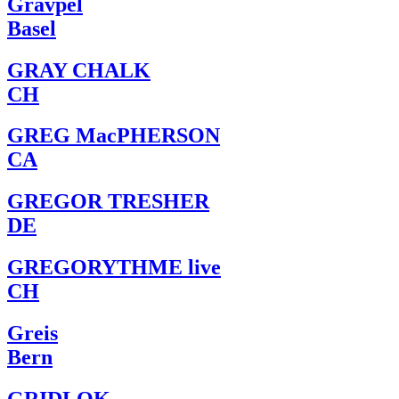
Gravpel
Basel
GRAY CHALK
CH
GREG MacPHERSON
CA
GREGOR TRESHER
DE
GREGORYTHME live
CH
Greis
Bern