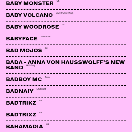
US
BABY MONSTER
Swiss/Guatemala
BABY VOLCANO
DK
BABY WOODROSE
Lausanne
BABYFACE
CH
BAD MOJOS
BADA - ANNA VON HAUSSWOLFF’S NEW
Göteborg
BAND
Bern
BADBOY MC
Lausanne
BADNAIY
CH
BADTRIKZ
CH
BADTRIXZ
US
BAHAMADIA