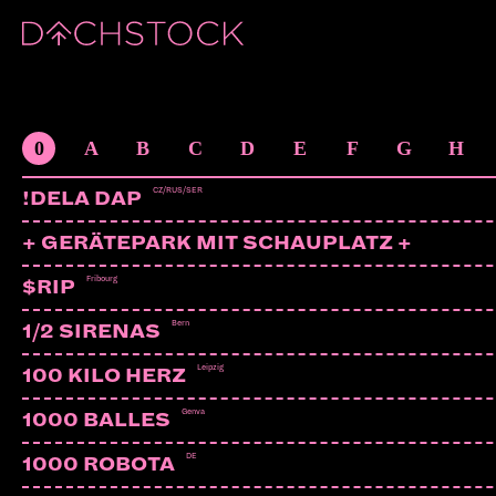
ARTISTS
0
A
B
C
D
E
F
G
H
CZ/RUS/SER
!DELA DAP
+ GERÄTEPARK MIT SCHAUPLATZ +
Fribourg
$RIP
Bern
1/2 SIRENAS
Leipzig
100 KILO HERZ
Genva
1000 BALLES
DE
1000 ROBOTA