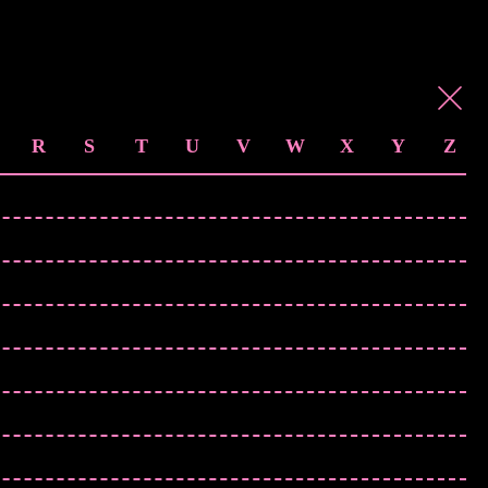
R
S
T
U
V
W
X
Y
Z