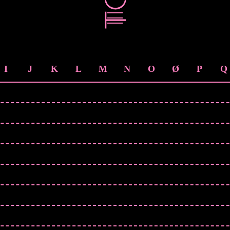
I
J
K
L
M
N
O
Ø
P
Q