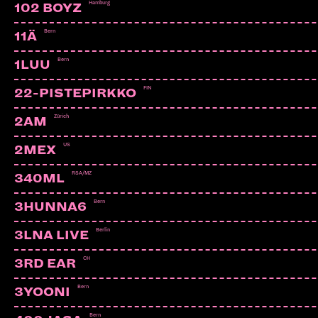
Hamburg
102 BOYZ
Bern
11Ä
Bern
1LUU
FIN
22-PISTEPIRKKO
Zürich
2AM
US
2MEX
RSA/MZ
340ML
Bern
3HUNNA6
Berlin
3LNA LIVE
CH
3RD EAR
FIRST AID KIT
SE | Columbia Records, Sony Music, Jagadamba Records
Bern
3YOONI
Bern