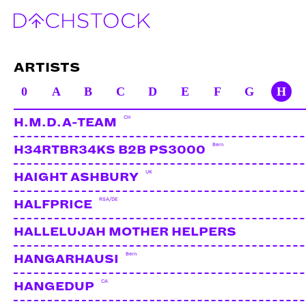
ARTISTS
0
A
B
C
D
E
F
G
H
CH
H.M.D.A-TEAM
Bern
H34RTBR34KS B2B PS3000
UK
HAIGHT ASHBURY
RSA/DE
HALFPRICE
HALLELUJAH MOTHER HELPERS
Bern
HANGARHAUSI
CA
HANGEDUP