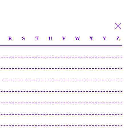
R
S
T
U
V
W
X
Y
Z