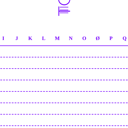
I
J
K
L
M
N
O
Ø
P
Q