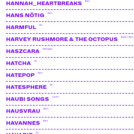
Bern
HANNAH_HEARTBREAKS
Bern
HANS NÖTIG
DE
HARMFUL
Basel / Bern
HARVEY RUSHMORE & THE OCTOPUS
Göttingen
HASZCARA
UK
HATCHA
Bern
HATEPOP
DK
HATESPHERE
Luzern
HAUBI SONGS
Bern
HAUSVRAU
LA FÉE VERTE
CH | Festmacher
Bern
HAVANNES
CH