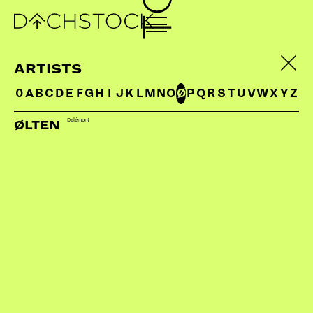
ARTISTS
0
A
B
C
D
E
F
G
H
I
J
K
L
M
N
O
Ø
P
Q
R
S
T
U
V
W
X
Y
Z
Delémont
ØLTEN
NORTHERN LITE
DE | UNAmusic
«Memory Leaks» heisst das neue Album von
Northern Lite. Homogen und dicht wirken die neuen