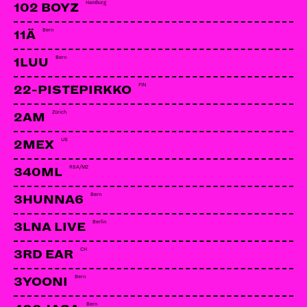
Hamburg
102 BOYZ
Bern
11Ä
Bern
1LUU
FIN
22-PISTEPIRKKO
Zürich
2AM
US
2MEX
RSA/MZ
340ML
Bern
3HUNNA6
Berlin
3LNA LIVE
CH
3RD EAR
Bern
3YOONI
Bern