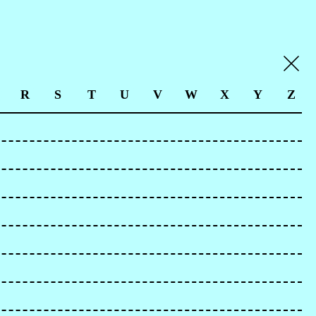
R
S
T
U
V
W
X
Y
Z