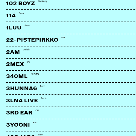
Hamburg
102 BOYZ
Bern
11Ä
Bern
1LUU
FIN
22-PISTEPIRKKO
Zürich
2AM
US
2MEX
RSA/MZ
340ML
Bern
3HUNNA6
Berlin
3LNA LIVE
CH
3RD EAR
Bern
3YOONI
Bern