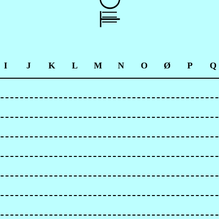
I
J
K
L
M
N
O
Ø
P
Q