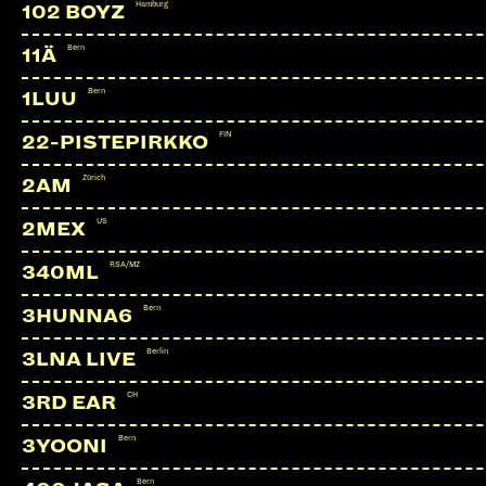
Hamburg
102 BOYZ
Bern
11Ä
Bern
1LUU
FIN
22-PISTEPIRKKO
Zürich
2AM
US
2MEX
RSA/MZ
340ML
Bern
3HUNNA6
Berlin
3LNA LIVE
CH
3RD EAR
WAREIKA (LIVE)
DE | Perlon, Visionquest, Connaisseur, Tartelet, Liebe*De
Bern
3YOONI
Bern