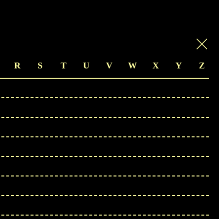
R
S
T
U
V
W
X
Y
Z