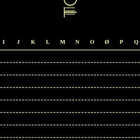
I
J
K
L
M
N
O
Ø
P
Q