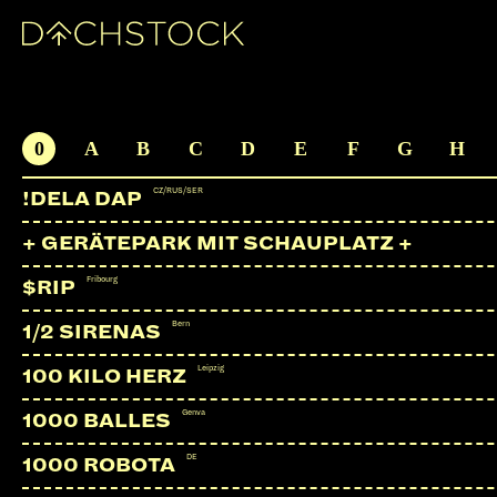
ARTISTS
0
A
B
C
D
E
F
G
H
CZ/RUS/SER
!DELA DAP
+ GERÄTEPARK MIT SCHAUPLATZ +
Fribourg
$RIP
Bern
1/2 SIRENAS
Leipzig
100 KILO HERZ
Genva
1000 BALLES
DE
1000 ROBOTA