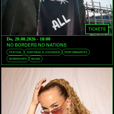
TICKETS
Do, 20.08.2026 - 18:00
NO BORDERS NO NATIONS
FESTIVAL
VORTRÄGE & LESUNGEN
PERFORMANCES
WORKSHOPS
MUSIK
KONZERT
PSYCHEDELIC DOOM-ROCK
LORD KESSELI & THE
DRUMS
St Gallen | Irascible Records
400TIGERS
Bern
DOORS:
VORVERKAUF:
ABENDKASSE:
21:00
PETZI.CH
22.-