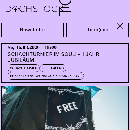
Fr, 27.12.2024
Newsletter
Telegram
So, 16.08.2026 - 18:00
SCHACHTURNIER IM SOULI – 1 JAHR
JUBILÄUM
SCHACHTURNIER
SPIELEABEND
PRESENTED BY DACHSTOCK X SOUS LE PONT
PARTY
DANCEHALL
SHATTA
BASS
VIBES
BAILE
BUYON
BOUTCHA BWA
Paris