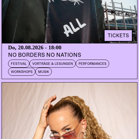
MALEFI
Bern
MÂNAA
Zürich
SAHARAA
Bern
LAYLA
Bern
TICKETS
DOORS:
VORVERKAUF:
ABENDKASSE:
Do, 20.08.2026 - 18:00
23:00
PETZI.CH
25.-
NO BORDERS NO NATIONS
FESTIVAL
VORTRÄGE & LESUNGEN
PERFORMANCES
Na, noch ein paar Franzwörtli im Kopf? Einmal
WORKSHOPS
MUSIK
Karibik in den Dachstock. Konjugieren war nie
easier mit Boutcha Bwa. Es ist nur die Speerspitze
der Bouyon und Shatta Szene. Nicht sicher, ob Bern
schon ready ist Baby. Aber versuchen könnt ihr
doch mal, einfach es bisschen schauen, einfach ein
bisschen mitreissen lassen, na? Nur ganz aus
Versehen, na? Ein verspätetes
Weihnachtsgeschenk von uns an euch, MÂNAA b2b