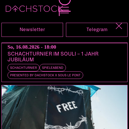
Do, 21.08.2025
Newsletter
Telegram
So, 16.08.2026 - 18:00
SCHACHTURNIER IM SOULI – 1 JAHR
JUBILÄUM
SCHACHTURNIER
SPIELEABEND
PRESENTED BY DACHSTOCK X SOUS LE PONT
FESTIVAL
KONZERT
NO BORDERS NO NATIONS
LESUNG
VORTRAG
WORKSHOP
PARTY