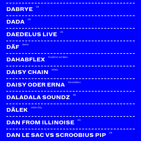
US
DABRYE
CH
DADA
US
DAEDELUS LIVE
Berlin
DÄF
Frankfurt am Main
DAHABFLEX
Athen
DAISY CHAIN
Zürich/Bern
DAISY ODER ERNA
DE
DALADALA SOUNDZ
Union City
DÄLEK
CH
DAN FROM ILLINOISE
UK
DAN LE SAC VS SCROOBIUS PIP