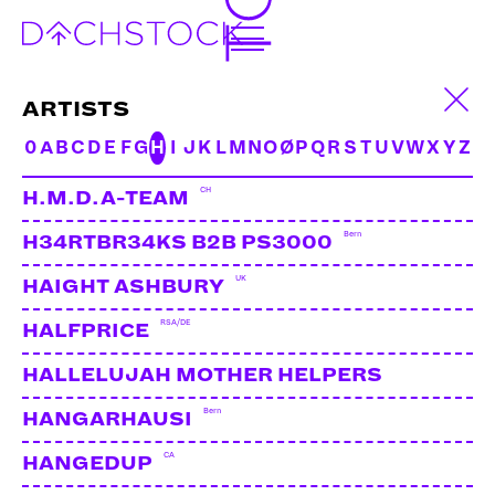
ARTISTS
0
A
B
C
D
E
F
G
H
I
J
K
L
M
N
O
Ø
P
Q
R
S
T
U
V
W
X
Y
Z
CH
H.M.D.A-TEAM
Bern
H34RTBR34KS B2B PS3000
UK
HAIGHT ASHBURY
RSA/DE
HALFPRICE
BOSSK
UK
HALLELUJAH MOTHER HELPERS
Bern
HANGARHAUSI
LINKS:
CA
HANGEDUP