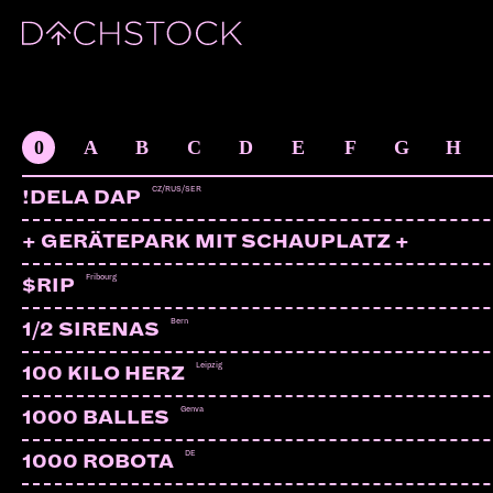
ARTISTS
0
A
B
C
D
E
F
G
H
CZ/RUS/SER
!DELA DAP
+ GERÄTEPARK MIT SCHAUPLATZ +
Fribourg
$RIP
Bern
1/2 SIRENAS
Leipzig
100 KILO HERZ
Genva
1000 BALLES
DE
1000 ROBOTA