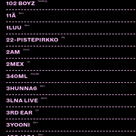
Hamburg
102 BOYZ
Bern
11Ä
Bern
1LUU
FIN
22-PISTEPIRKKO
Zürich
2AM
US
2MEX
RSA/MZ
340ML
Bern
3HUNNA6
Berlin
3LNA LIVE
CH
3RD EAR
DIBBASEY
Zürich
Bern
3YOONI
Bern