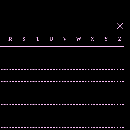
R
S
T
U
V
W
X
Y
Z