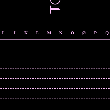
I
J
K
L
M
N
O
Ø
P
Q