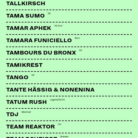
TALLKIRSCH
DE
TAMA SUMO
Tel Aviv
TAMAR APHEK
Bern
TAMARA FUNICIELLO
FR
TAMBOURS DU BRONX
TAMIKREST
UK
TANGO
TANTE HÄSSIG & NONENINA
Lugano/Zürich
TATUM RUSH
Montreal
TDJ
CH
TEAM REAKTOR
Bremen