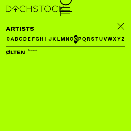
ARTISTS
0
A
B
C
D
E
F
G
H
I
J
K
L
M
N
O
Ø
P
Q
R
S
T
U
V
W
X
Y
Z
Delémont
ØLTEN
NISL
CH
«Wer rappt, macht ein Album», finde ich. Nichts
erscheint mir logischer, als ich mich mit 15 Jahren