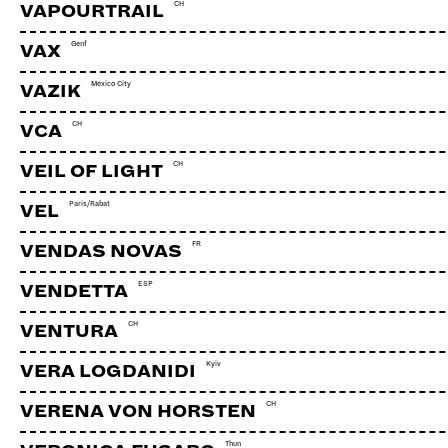
CH
VAPOURTRAIL
Genf
VAX
Mexico City
VAZIK
CH
VCA
CH
VEIL OF LIGHT
Paris/Rabat
VEL
FR
VENDAS NOVAS
ESP
VENDETTA
CH
VENTURA
Kyiv
VERA LOGDANIDI
CH
VERENA VON HORSTEN
Thun