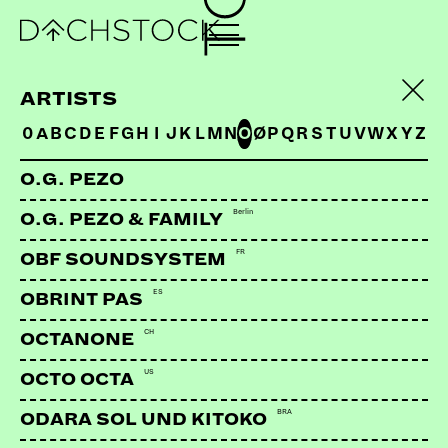
ARTISTS
0
A
B
C
D
E
F
G
H
I
J
K
L
M
N
O
Ø
P
Q
R
S
T
U
V
W
X
Y
Z
O.G. PEZO
Berlin
O.G. PEZO & FAMILY
FR
OBF SOUNDSYSTEM
ES
OBRINT PAS
CH
THEM FLEURS
CH | Subversiv Records
OCTANONE
US
OCTO OCTA
LINKS:
BRA
ODARA SOL UND KITOKO