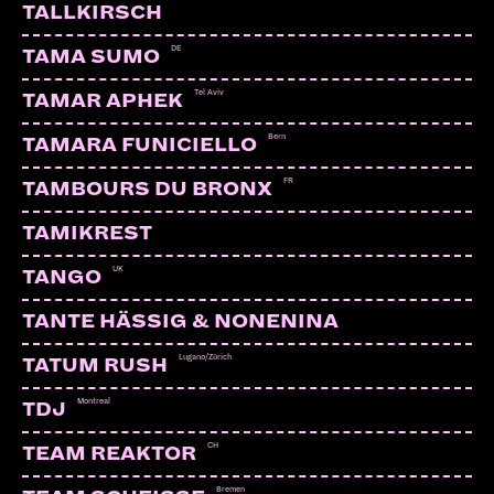
TALLKIRSCH
DE
TAMA SUMO
Tel Aviv
TAMAR APHEK
Bern
TAMARA FUNICIELLO
FR
TAMBOURS DU BRONX
TAMIKREST
UK
TANGO
TANTE HÄSSIG & NONENINA
Lugano/Zürich
TATUM RUSH
Montreal
TDJ
CH
TEAM REAKTOR
Bremen